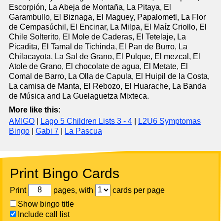
Escorpión, La Abeja de Montaña, La Pitaya, El
Garambullo, El Biznaga, El Maguey, Papalometl, La Flor
de Cempasúchil, El Encinar, La Milpa, El Maíz Criollo, El
Chile Solterito, El Mole de Caderas, El Tetelaje, La
Picadita, El Tamal de Tichinda, El Pan de Burro, La
Chilacayota, La Sal de Grano, El Pulque, El mezcal, El
Atole de Grano, El chocolate de agua, El Metate, El
Comal de Barro, La Olla de Capula, El Huipil de la Costa,
La camisa de Manta, El Rebozo, El Huarache, La Banda
de Música and La Guelaguetza Mixteca.
More like this:
AMIGO
|
Lago 5 Children Lists 3 - 4
|
L2U6 Symptomas
Bingo
|
Gabi 7
|
La Pascua
Print Bingo Cards
Print
pages, with
cards per page
Show bingo title
Include call list