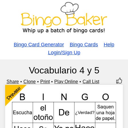
Bingo Card Generator
Bingo Cards
Help
Login/Sign Up
Vocabulario 4 y 5
Share
Clone
Print
Play Online
Call List
Preview