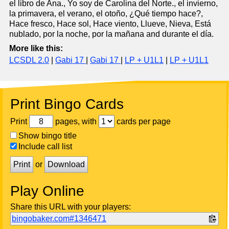
el libro de Ana., Yo soy de Carolina del Norte., el invierno,
la primavera, el verano, el otoño, ¿Qué tiempo hace?,
Hace fresco, Hace sol, Hace viento, Llueve, Nieva, Está
nublado, por la noche, por la mañana and durante el día.
More like this:
LCSDL 2.0
|
Gabi 17
|
Gabi 17
|
LP + U1L1
|
LP + U1L1
Print Bingo Cards
Print
pages, with
cards per page
Show bingo title
Include call list
Print
or
Download
Play Online
Share this URL with your players:
bingobaker.com#1346471