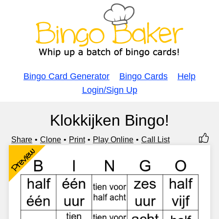
Bingo Card Generator
Bingo Cards
Help
Login/Sign Up
Klokkijken Bingo!
Share
Clone
Print
Play Online
Call List
Preview