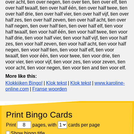
over acht, tien over negen, tien over tien, tien over elf, tien
over half twaalf, tien over half één, tien over half twee, tien
over half drie, tien over half vier, tien over half vijf, tien over
half zes, tien over half zeven, tien over half acht, tien over
half negen, tien over half tien, tien over half elf, tien voor
half twaalf, tien voor half één, tien voor half twee, tien voor
half drie, tien voor half vier, tien voor half vijf, tien voor half
zes, tien voor half zeven, tien voor half acht, tien voor half
negen, tien voor half tien, tien voor half elf, tien voor
twaalf, tien voor één, tien voor twee, tien voor drie, tien
voor vier, tien voor vijf, tien voor zes, tien voor zeven, tien
voor acht, tien voor negen, tien voor tien and tien voor elf.
More like this:
Klokkijken Bingo!
|
Klok tekst
|
Klok tekst
|
www.karoline-
online.com
|
Franse woorden
Print Bingo Cards
Print
pages, with
cards per page
Show bingo title