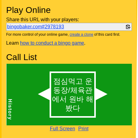
Play Online
Share this URL with your players:
bingobaker.com#2978193
For more control of your online game,
create a clone
of this card first.
Learn
how to conduct a bingo game
.
Call List
Full Screen
Print