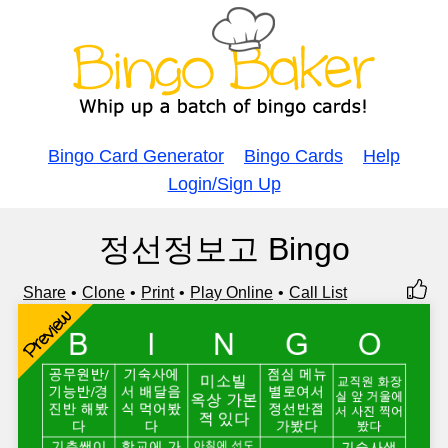
Bingo Card Generator
Bingo Cards
Help
Login/Sign Up
정선정보고 Bingo
Share
Clone
Print
Play Online
Call List
Preview