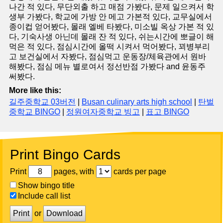
나간 적 있다, 무단외출 하고 매점 가봤다, 문제 일으켜서 학
생부 가봤다, 학교에 가방 안 메고 가본적 있다, 교무실에서
종이컵 얻어봤다, 몰래 엘베 타봤다, 미소빌 옥상 가본 적 있
다, 기숙사생 아닌데 몰래 잔 적 있다, 쉬는시간에 뽀글이 해
먹은 적 있다, 점심시간에 올떡 시켜서 먹어봤다, 꾀병부리
고 보건실에서 자봤다, 점심먹고 운동장/체육관에서 원바
해봤다, 점심 메뉴 별로여서 정선반점 가봤다 and 윤동주
써봤다.
More like this:
길주중학교 03버전
|
Busan culinary arts high school
|
탄벌
중학교 BINGO
|
정원여자중학교 빙고
|
표고 BINGO
Print Bingo Cards
Print
pages, with
cards per page
Show bingo title
Include call list
Print
or
Download