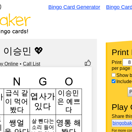
Bingo Card Generator
Bingo Car
 이승민 💖
Print
Print
ay Online
Call List
per page
Show bi
Include 
P
Play 
Share thi
bingoba
For more con