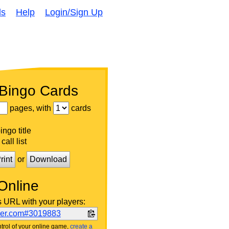
ds
Help
Login/Sign Up
 Bingo Cards
pages, with
cards
ngo title
call list
rint
or
Download
Online
s URL with your players:
ker.com#3019883
trol of your online game,
create a