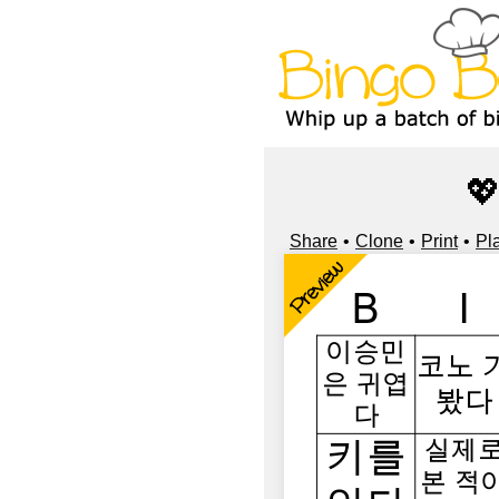

Share
Clone
Print
Pl
Preview