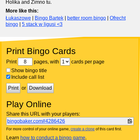
Holika and Zimno tu.
More like this:
Łukaszowe
|
Bingo Bartek
|
better room bingo
|
Ofrecht
bingo
|
5 stack w ligusi <3
Print Bingo Cards
Print
pages, with
cards per page
Show bingo title
Include call list
Print
or
Download
Play Online
Share this URL with your players:
bingobaker.com#4286426
For more control of your online game,
create a clone
of this card first.
Learn
how to conduct a bingo game
.