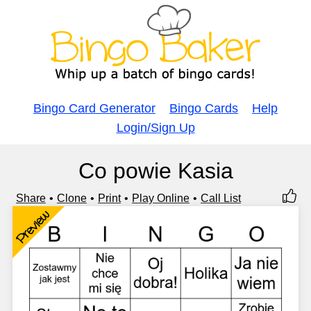
Bingo Card Generator
Bingo Cards
Help
Login/Sign Up
Co powie Kasia
Share
Clone
Print
Play Online
Call List
Preview