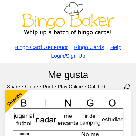
Bingo Card Generator
Bingo Cards
Help
Login/Sign Up
Me gusta
Share
Clone
Print
Play Online
Call List
Preview