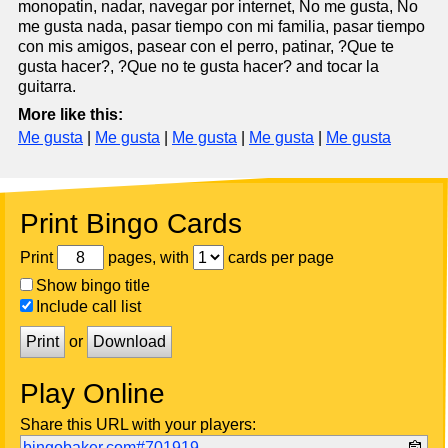
monopatin, nadar, navegar por internet, No me gusta, No
me gusta nada, pasar tiempo con mi familia, pasar tiempo
con mis amigos, pasear con el perro, patinar, ?Que te
gusta hacer?, ?Que no te gusta hacer? and tocar la
guitarra.
More like this:
Me gusta
|
Me gusta
|
Me gusta
|
Me gusta
|
Me gusta
Print Bingo Cards
Print
pages, with
cards per page
Show bingo title
Include call list
Print
or
Download
Play Online
Share this URL with your players:
bingobaker.com#701919