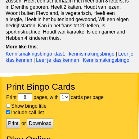
zussen, Heeft een achternaam met meer dan 8 letters, Is
in Drenthe geboren, Heeft 2 katten, Houdt van lezen,
Woont buiten Flevoland, Is vegetarisch, Heeft een
allergie, Heeft in het buitenland gewoond, Wil een eigen
bedrijf starten, Kan in het frans tot 20 tellen, Is
sportinstructrice, Houdt van karaoke, Is een gamer and
Hebben 4 kinderen thuis.
More like this:
Kennismakingsbingo klas1
|
kennismakingsbingo
|
Leer je
klas kennen
|
Leer je klas kennen
|
Kennismakingsbingo
Print Bingo Cards
Print
pages, with
cards per page
Show bingo title
Include call list
Print
or
Download