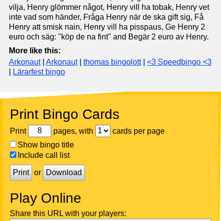
vilja, Henry glömmer något, Henry vill ha tobak, Henry vet
inte vad som händer, Fråga Henry när de ska gift sig, Få
Henry att smisk nain, Henry vill ha pisspaus, Ge Henry 2
euro och säg: "köp de na fint" and Begär 2 euro av Henry.
More like this:
Arkonaut
|
Arkonaut
|
thomas bingolott
|
<3 Speedbingo <3
|
Lärarfest bingo
Print Bingo Cards
Print
pages, with
cards per page
Show bingo title
Include call list
Print
or
Download
Play Online
Share this URL with your players: