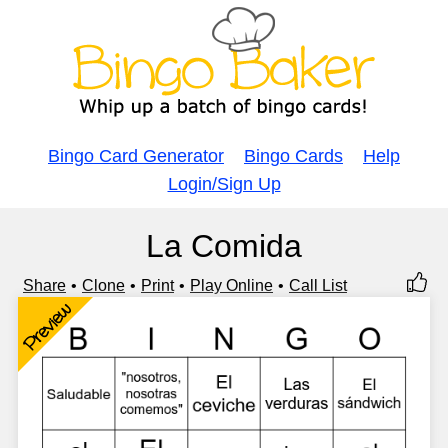
Bingo Card Generator
Bingo Cards
Help
Login/Sign Up
La Comida
Share
Clone
Print
Play Online
Call List
Preview