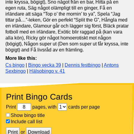
inte kryssa, bögigt), Sno något från en bar, Hitta på en
egen ruta, Säg något olämpligt till en ginger, Få en
irländare att säga “Top o’ the mornin’ to ya”, Spela “Jag
tittar på…”-leken, Gör en perfekt “Split the G”, Hångla med
en irländare, Glamour går och lägger sig först, Bläck pratar
fotboll med en irländare, Exötic blir raggad på (kan vara
alla kön), Ricky gör något homoerotiskt mot någon
(bögigt), Någon super ut (Den som super ut får kryssa, inte
bögigt) and Få livsråd av en främling.
More like this:
Cs bingo
|
Bingo vecka 39
|
Dennis festbingo
|
Antons
Sexbingo
|
Hälsobingo v. 41
Print Bingo Cards
Print
pages, with
cards per page
Show bingo title
Include call list
Print
or
Download