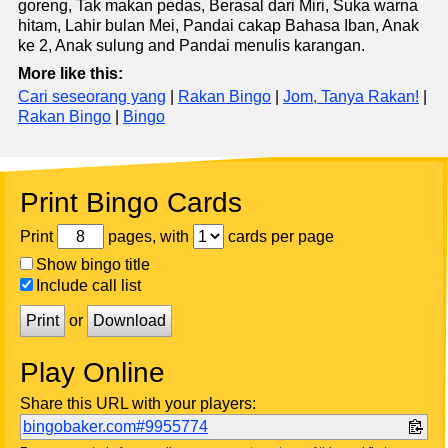
goreng, Tak makan pedas, Berasal dari Miri, Suka warna
hitam, Lahir bulan Mei, Pandai cakap Bahasa Iban, Anak
ke 2, Anak sulung and Pandai menulis karangan.
More like this:
Cari seseorang yang
|
Rakan Bingo
|
Jom, Tanya Rakan!
|
Rakan Bingo
|
Bingo
Print Bingo Cards
Print
pages, with
cards per page
Show bingo title
Include call list
Print
or
Download
Play Online
Share this URL with your players:
bingobaker.com#9955774